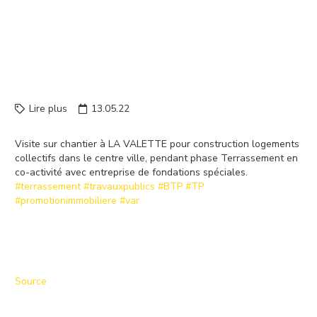
VALETTE POUR
CONSTRUCTION
LOGEMENTS COLLECTIFS
DANS LE …
Lire plus
13.05.22
Visite sur chantier à LA VALETTE pour construction logements
collectifs dans le centre ville, pendant phase Terrassement en
co-activité avec entreprise de fondations spéciales.
#terrassement
#travauxpublics
#BTP
#TP
#promotionimmobiliere
#var
Source