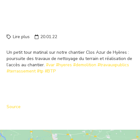
SUR NOTRE CHANTIER
CLOS AZUR DE HYÈRES :
POURSUITE DES TRA…
Lire plus
20.01.22
Un petit tour matinal sur notre chantier Clos Azur de Hyères :
poursuite des travaux de nettoyage du terrain et réalisation de
l’accès au chantier.
#var
#hyeres
#demolition
#travauxpublics
#terrassement
#tp
#BTP
Source