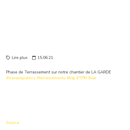
PHASE DE TERRASSEMENT
SUR NOTRE CHANTIER DE
LA GARDE
#TRAVAUXPUBLICS
#TERRASSEM…
Lire plus
15.06.21
Phase de Terrassement sur notre chantier de LA GARDE
#travauxpublics
#terrassements
#btp
#TPM
#var
Source