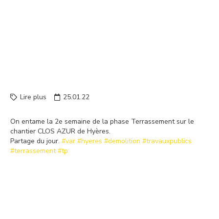
ON ENTAME LA 2E
SEMAINE DE LA PHASE
TERRASSEMENT SUR LE
CHANTIER CLOS AZUR DE
H…
Lire plus
25.01.22
On entame la 2e semaine de la phase Terrassement sur le
chantier CLOS AZUR de Hyères.
Partage du jour.
#var
#hyeres
#demolition
#travauxpublics
#terrassement
#tp