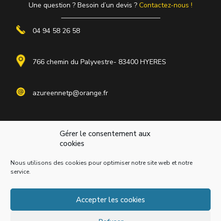
Une question ? Besoin d’un devis ?
Contactez-nous !
04 94 58 26 58
766 chemin du Palyvestre- 83400 HYERES
azureennetp@orange.fr
Accueil
Gérer le consentement aux
cookies
Présentation
Services
Nous utilisons des cookies pour optimiser notre site web et notre
service.
Porfolio
Actualités
Accepter les cookies
Contact