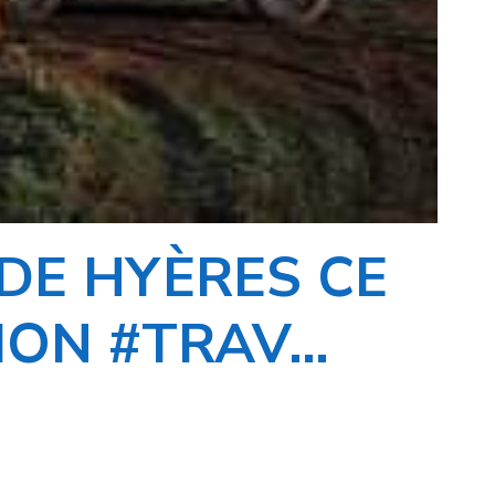
 DE HYÈRES CE
ION #TRAV…