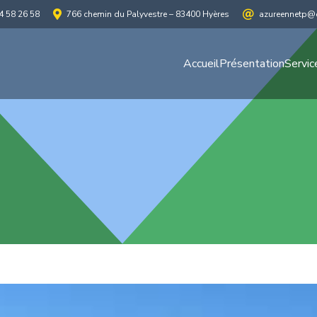
4 58 26 58
766 chemin du Palyvestre – 83400 Hyères
azureennetp@o
Accueil
Présentation
Servic