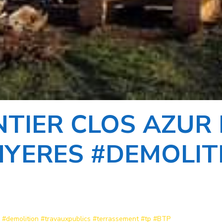
NTIER CLOS AZUR
HYERES #DEMOLIT
#demolition
#travauxpublics
#terrassement
#tp
#BTP