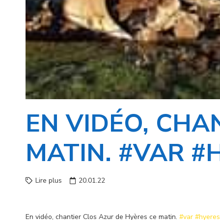
EN VIDÉO, CHA
MATIN. #VAR #
Lire plus
20.01.22
En vidéo, chantier Clos Azur de Hyères ce matin.
#var
#hyeres