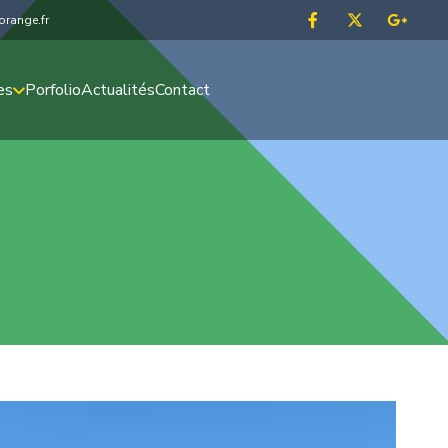
range.fr
es
Porfolio
Actualités
Contact