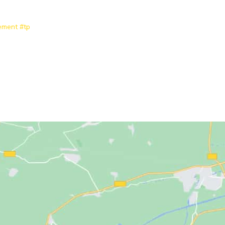
ement
#tp