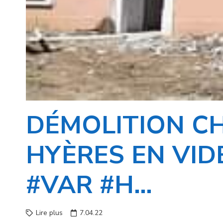
DÉMOLITION C
HYÈRES EN VI
#VAR #H…
Lire plus
7.04.22