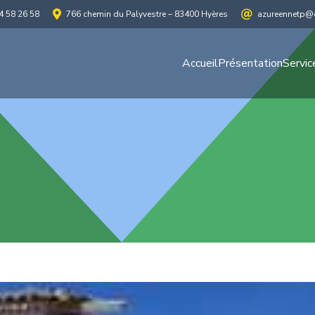
4 58 26 58
766 chemin du Palyvestre – 83400 Hyères
azureennetp@o
Accueil
Présentation
Servic