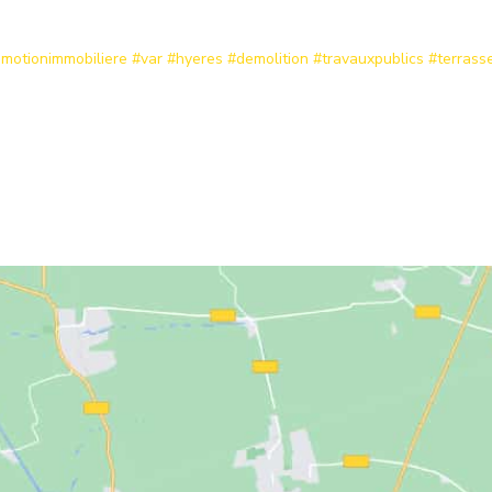
motionimmobiliere
#var
#hyeres
#demolition
#travauxpublics
#terrass