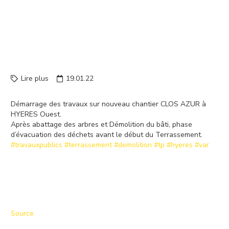
TRAVAUX SUR NOUVEAU
CHANTIER CLOS AZUR À
HYERES OUEST. APRÈS
ABA…
Lire plus
19.01.22
Démarrage des travaux sur nouveau chantier CLOS AZUR à
HYERES Ouest.
Après abattage des arbres et Démolition du bâti, phase
d’évacuation des déchets avant le début du Terrassement.
#travauxpublics
#terrassement
#demolition
#tp
#hyeres
#var
Source