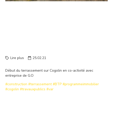
DÉBUT DU TERRASSEMENT
SUR COGOLIN EN CO-
ACTIVITÉ AVEC
ENTREPRISE DE G.O
#CONSTR…
Lire plus
25.02.21
Début du terrassement sur Cogolin en co-activité avec
entreprise de G.O
#construction
#terrassement
#BTP
#programmeimmobilier
#cogolin
#travauxpublics
#var