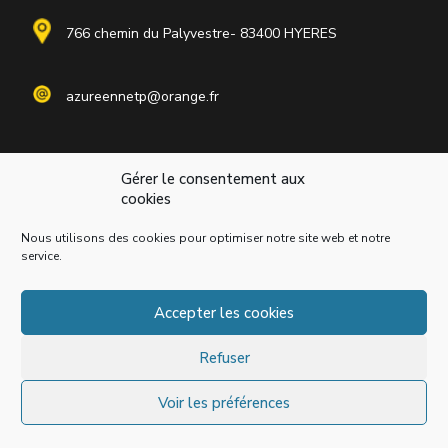
766 chemin du Palyvestre- 83400 HYERES
azureennetp@orange.fr
Accueil
Gérer le consentement aux
cookies
Présentation
Services
Nous utilisons des cookies pour optimiser notre site web et notre
service.
Porfolio
Actualités
Accepter les cookies
Contact
Refuser
Azuréenne de Travaux Publics
Mentions légales
© by eDovel.com
Voir les préférences