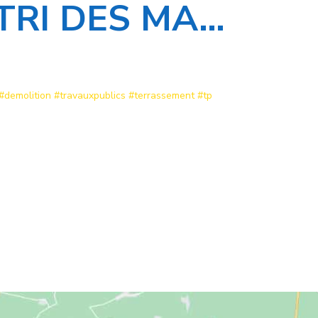
TRI DES MA…
#demolition
#travauxpublics
#terrassement
#tp