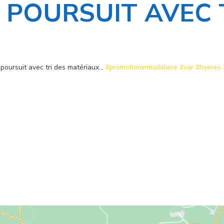
 POURSUIT AVEC 
oursuit avec tri des matériaux…
#promotionimmobiliere
#var
#hyeres