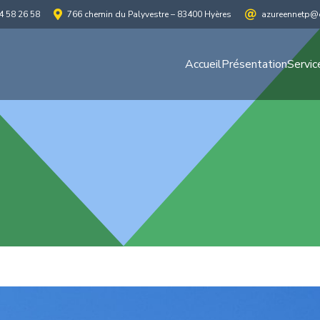
4 58 26 58
766 chemin du Palyvestre – 83400 Hyères
azureennetp@o
Accueil
Présentation
Servic