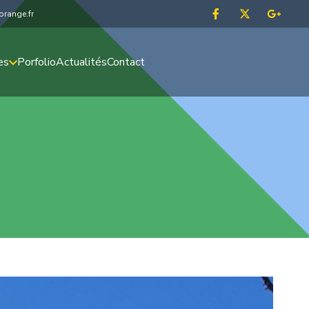
range.fr
es
Porfolio
Actualités
Contact