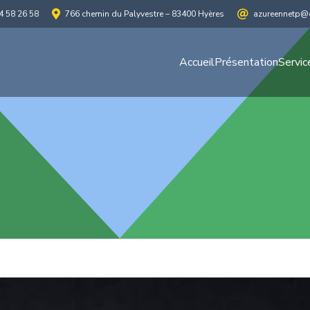
4 58 26 58
766 chemin du Palyvestre – 83400 Hyères
azureennetp@o
Accueil
Présentation
Servic