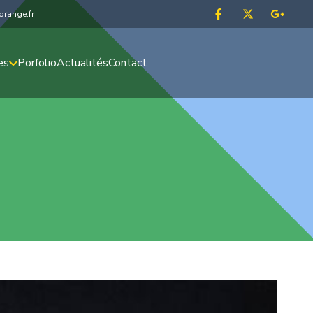
range.fr
es
Porfolio
Actualités
Contact