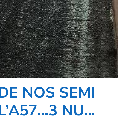
DE NOS SEMI
L’A57…3 NU…